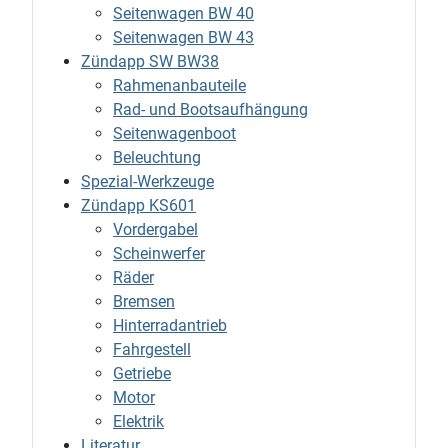
Seitenwagen BW 40
Seitenwagen BW 43
Zündapp SW BW38
Rahmenanbauteile
Rad- und Bootsaufhängung
Seitenwagenboot
Beleuchtung
Spezial-Werkzeuge
Zündapp KS601
Vordergabel
Scheinwerfer
Räder
Bremsen
Hinterradantrieb
Fahrgestell
Getriebe
Motor
Elektrik
Literatur