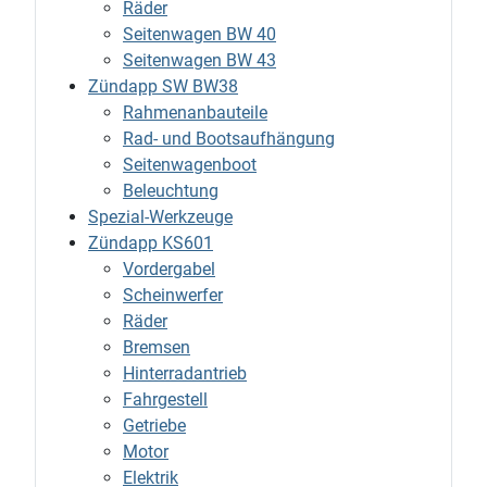
Räder
Seitenwagen BW 40
Seitenwagen BW 43
Zündapp SW BW38
Rahmenanbauteile
Rad- und Bootsaufhängung
Seitenwagenboot
Beleuchtung
Spezial-Werkzeuge
Zündapp KS601
Vordergabel
Scheinwerfer
Räder
Bremsen
Hinterradantrieb
Fahrgestell
Getriebe
Motor
Elektrik