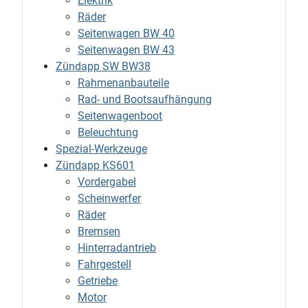
Elektrik
Räder
Seitenwagen BW 40
Seitenwagen BW 43
Zündapp SW BW38
Rahmenanbauteile
Rad- und Bootsaufhängung
Seitenwagenboot
Beleuchtung
Spezial-Werkzeuge
Zündapp KS601
Vordergabel
Scheinwerfer
Räder
Bremsen
Hinterradantrieb
Fahrgestell
Getriebe
Motor