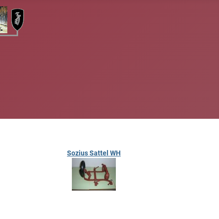
Sozius Sattel WH