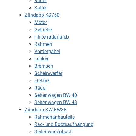
Räder
Sattel
Zündapp KS750
Motor
Getriebe
Hinterradantrieb
Rahmen
Vordergabel
Lenker
Bremsen
Scheinwerfer
Elektrik
Räder
Seitenwagen BW 40
Seitenwagen BW 43
Zündapp SW BW38
Rahmenanbauteile
Rad- und Bootsaufhängung
Seitenwagenboot