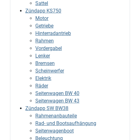
Sattel
Zündapp KS750
Motor
Getriebe
Hinterradantrieb
Rahmen
Vordergabel
Lenker
Bremsen
Scheinwerfer
Elektrik
Räder
Seitenwagen BW 40
Seitenwagen BW 43
Zündapp SW BW38
Rahmenanbauteile
Rad- und Bootsaufhängung
Seitenwagenboot
Beleuchtung