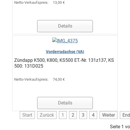
Netto-Verkaufspreis:
13,00 €
Details
Vorderradachse (VA)
Zündapp K500, K800, KS500 ET.-Nr. 131z137, KS
500: 131D025
Netto-Verkaufspreis:
74,00 €
Details
Start
Zurück
1
2
3
4
Weiter
En
Seite 1 v