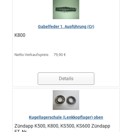
Gabelfeder 1. Ausführung (Cr)
K800
Netto-Verkaufspreis:
79,90 €
Details
Kugellagerschale (Lenkkopflager) oben
Zündapp K500, K800, KS500, KS600 Zündapp
ET.-Nr. ...