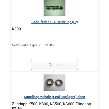
Gabelfeder 1. Ausführung (Cr)
K800
Netto-Verkaufspreis:
79,90 €
Details
Kugellagerschale (Lenkkopflager) oben
Zündapp K500, K800, KS500, KS600 Zündapp
ET.-Nr. ...