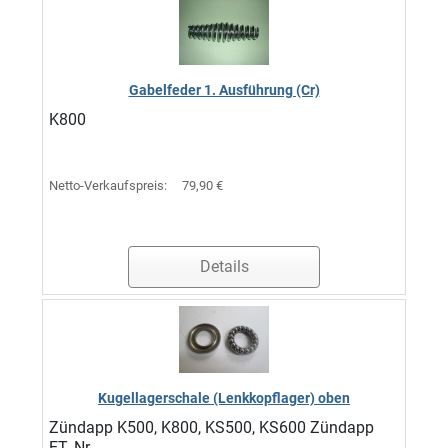
Gabelfeder 1. Ausführung (Cr)
K800
Netto-Verkaufspreis:
79,90 €
Details
Kugellagerschale (Lenkkopflager) oben
Zündapp K500, K800, KS500, KS600 Zündapp
ET.-Nr. ...