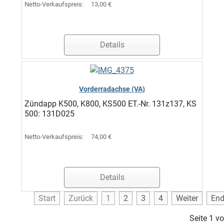
Netto-Verkaufspreis:
13,00 €
Details
Vorderradachse (VA)
Zündapp K500, K800, KS500 ET.-Nr. 131z137, KS
500: 131D025
Netto-Verkaufspreis:
74,00 €
Details
Start
Zurück
1
2
3
4
Weiter
En
Seite 1 v