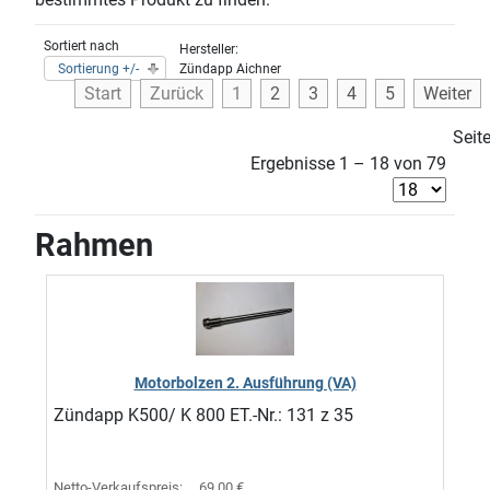
Sortiert nach
Hersteller:
Sortierung +/-
Zündapp Aichner
Start
Zurück
1
2
3
4
5
Weiter
Seit
Ergebnisse 1 – 18 von 79
Rahmen
Motorbolzen 2. Ausführung (VA)
Zündapp K500/ K 800 ET.-Nr.: 131 z 35
Netto-Verkaufspreis:
69,00 €