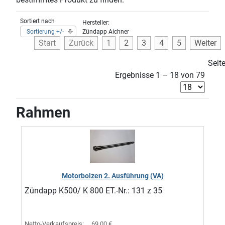
Sortiert nach
Hersteller:
Sortierung +/-
Zündapp Aichner
Start
Zurück
1
2
3
4
5
Weiter
Seit
Ergebnisse 1 – 18 von 79
Rahmen
Motorbolzen 2. Ausführung (VA)
Zündapp K500/ K 800 ET.-Nr.: 131 z 35
Netto-Verkaufspreis:
69,00 €