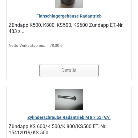
Flanschlagergehäuse Radantrieb
Zündapp K500, K800, KS500, KS600 Zündapp ET.-Nr.
483 z ...
Netto-Verkaufspreis:
78,00 €
Details
Zylinderschraube Radantrieb M 8 x 55 (VA)
Zündapp KS 600/K 500/K 800/KS500 ET.-Nr.
1541z019/KS 500: ...