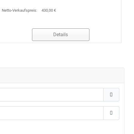
Netto-Verkaufspreis:
430,00 €
Details
Passwort 