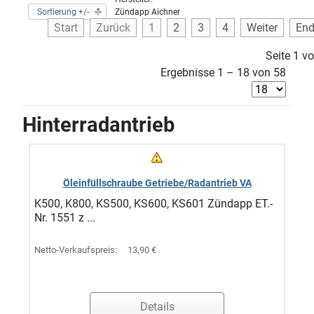
Sortierung +/-
Zündapp Aichner
Start
Zurück
1
2
3
4
Weiter
En
Seite 1 v
Ergebnisse 1 – 18 von 58
Hinterradantrieb
Öleinfüllschraube Getriebe/Radantrieb VA
K500, K800, KS500, KS600, KS601 Zündapp ET.-
Nr. 1551 z ...
Netto-Verkaufspreis:
13,90 €
Details