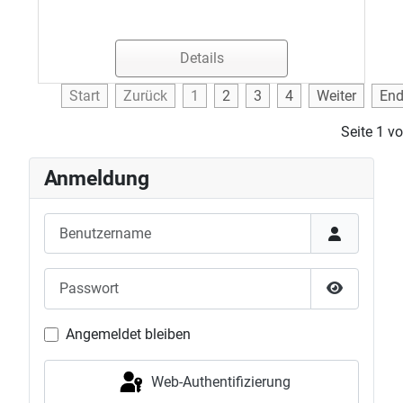
Details
Start
Zurück
1
2
3
4
Weiter
En
Seite 1 v
Anmeldung
Benutzername
Passwort
Passwort 
Angemeldet bleiben
Web-Authentifizierung