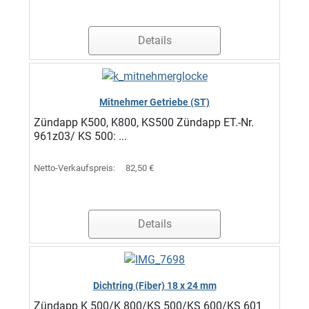
Details
Mitnehmer Getriebe (ST)
Zündapp K500, K800, KS500 Zündapp ET.-Nr.
961z03/ KS 500: ...
Netto-Verkaufspreis:
82,50 €
Details
Dichtring (Fiber) 18 x 24 mm
Zündapp K 500/K 800/KS 500/KS 600/KS 601