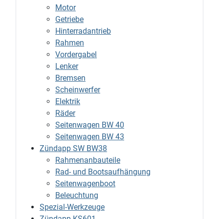
Motor
Getriebe
Hinterradantrieb
Rahmen
Vordergabel
Lenker
Bremsen
Scheinwerfer
Elektrik
Räder
Seitenwagen BW 40
Seitenwagen BW 43
Zündapp SW BW38
Rahmenanbauteile
Rad- und Bootsaufhängung
Seitenwagenboot
Beleuchtung
Spezial-Werkzeuge
Zündapp KS601