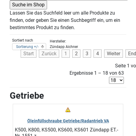
Lassen Sie das Suchfeld leer um alle Produkte zu
finden, oder geben Sie einen Suchbegriff ein, um ein
bestimmtes Produkt zu finden.
Sortiert nach
Hersteller:
Sortierung +/-
Zündapp Aichner
Start
Zurück
1
2
3
4
Weiter
En
Seite 1 v
Ergebnisse 1 – 18 von 63
Getriebe
Öleinfüllschraube Getriebe/Radantrieb VA
K500, K800, KS500, KS600, KS601 Zündapp ET.-
Nr. 1551 z ...