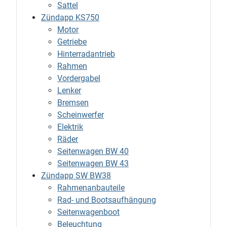
Sattel
Zündapp KS750
Motor
Getriebe
Hinterradantrieb
Rahmen
Vordergabel
Lenker
Bremsen
Scheinwerfer
Elektrik
Räder
Seitenwagen BW 40
Seitenwagen BW 43
Zündapp SW BW38
Rahmenanbauteile
Rad- und Bootsaufhängung
Seitenwagenboot
Beleuchtung