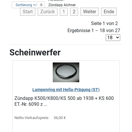
Sortierung +/-
Zündapp Aichner
Start
Zurück
1
2
Weiter
Ende
Seite 1 von 2
Ergebnisse 1 – 18 von 27
Scheinwerfer
Lampenring mit Hella-Prägung (ST)
Zündapp K500/K800/KS 500 ab 1938 + KS 600
ET.-Nr. 6090 z ...
Netto-Verkaufspreis:
36,00 €