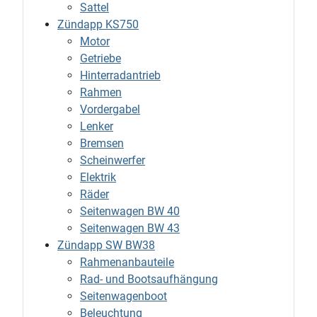
Sattel
Zündapp KS750
Motor
Getriebe
Hinterradantrieb
Rahmen
Vordergabel
Lenker
Bremsen
Scheinwerfer
Elektrik
Räder
Seitenwagen BW 40
Seitenwagen BW 43
Zündapp SW BW38
Rahmenanbauteile
Rad- und Bootsaufhängung
Seitenwagenboot
Beleuchtung