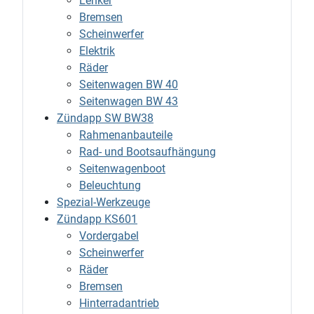
Lenker
Bremsen
Scheinwerfer
Elektrik
Räder
Seitenwagen BW 40
Seitenwagen BW 43
Zündapp SW BW38
Rahmenanbauteile
Rad- und Bootsaufhängung
Seitenwagenboot
Beleuchtung
Spezial-Werkzeuge
Zündapp KS601
Vordergabel
Scheinwerfer
Räder
Bremsen
Hinterradantrieb