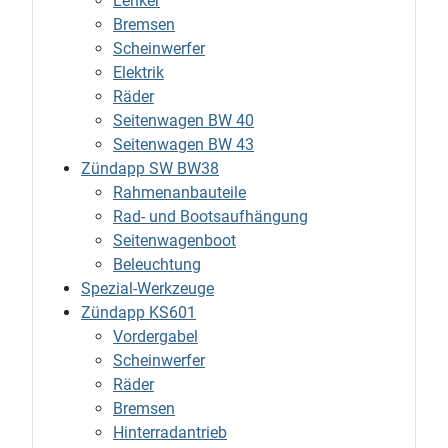
Lenker
Bremsen
Scheinwerfer
Elektrik
Räder
Seitenwagen BW 40
Seitenwagen BW 43
Zündapp SW BW38
Rahmenanbauteile
Rad- und Bootsaufhängung
Seitenwagenboot
Beleuchtung
Spezial-Werkzeuge
Zündapp KS601
Vordergabel
Scheinwerfer
Räder
Bremsen
Hinterradantrieb