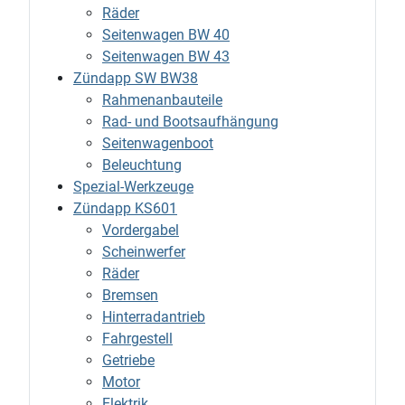
Räder
Seitenwagen BW 40
Seitenwagen BW 43
Zündapp SW BW38
Rahmenanbauteile
Rad- und Bootsaufhängung
Seitenwagenboot
Beleuchtung
Spezial-Werkzeuge
Zündapp KS601
Vordergabel
Scheinwerfer
Räder
Bremsen
Hinterradantrieb
Fahrgestell
Getriebe
Motor
Elektrik