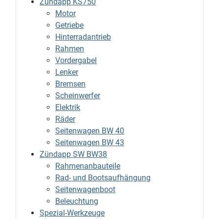
Zündapp KS750
Motor
Getriebe
Hinterradantrieb
Rahmen
Vordergabel
Lenker
Bremsen
Scheinwerfer
Elektrik
Räder
Seitenwagen BW 40
Seitenwagen BW 43
Zündapp SW BW38
Rahmenanbauteile
Rad- und Bootsaufhängung
Seitenwagenboot
Beleuchtung
Spezial-Werkzeuge