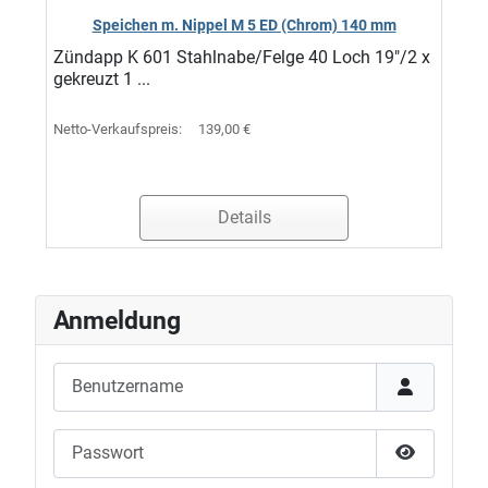
Speichen m. Nippel M 5 ED (Chrom) 140 mm
Zündapp K 601 Stahlnabe/Felge 40 Loch 19"/2 x
gekreuzt 1 ...
Netto-Verkaufspreis:
139,00 €
Details
Anmeldung
Benutzername
Passwort
Passwort 