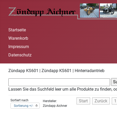
Startseite
Warenkorb
Impressum
Datenschutz
Zündapp KS601 | Zündapp KS601 | Hinterradantrieb
Lassen Sie das Suchfeld leer um alle Produkte zu finden, o
Sortiert nach
Start
Zurück
1
Hersteller:
Sortierung +/-
Zündapp Aichner