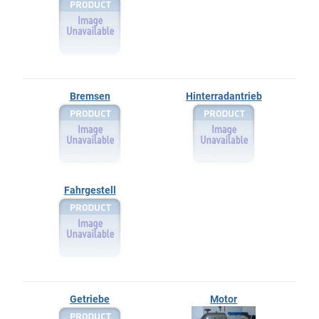
Bremsen
Hinterradantrieb
Fahrgestell
Getriebe
Motor