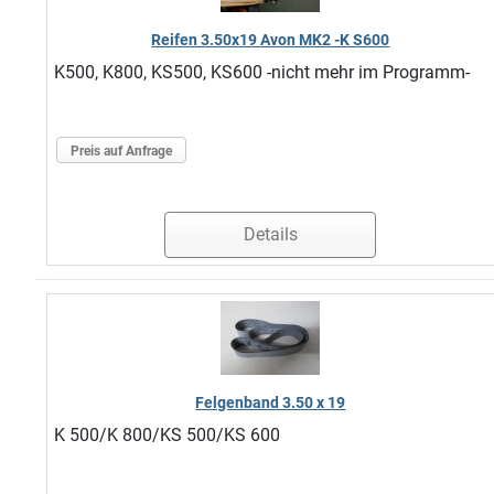
Reifen 3.50x19 Avon MK2 -K S600
K500, K800, KS500, KS600 -nicht mehr im Programm-
Preis auf Anfrage
Details
Felgenband 3.50 x 19
K 500/K 800/KS 500/KS 600