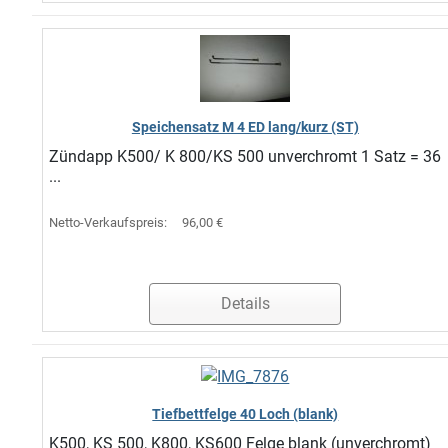
Speichensatz M 4 ED lang/kurz (ST)
Zündapp K500/ K 800/KS 500 unverchromt 1 Satz = 36
...
Netto-Verkaufspreis:
96,00 €
Details
Tiefbettfelge 40 Loch (blank)
K500, KS 500, K800, KS600 Felge blank (unverchromt)