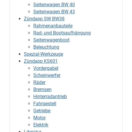
Seitenwagen BW 40
Seitenwagen BW 43
Zündapp SW BW38
Rahmenanbauteile
Rad- und Bootsaufhängung
Seitenwagenboot
Beleuchtung
Spezial-Werkzeuge
Zündapp KS601
Vordergabel
Scheinwerfer
Räder
Bremsen
Hinterradantrieb
Fahrgestell
Getriebe
Motor
Elektrik
Literatur