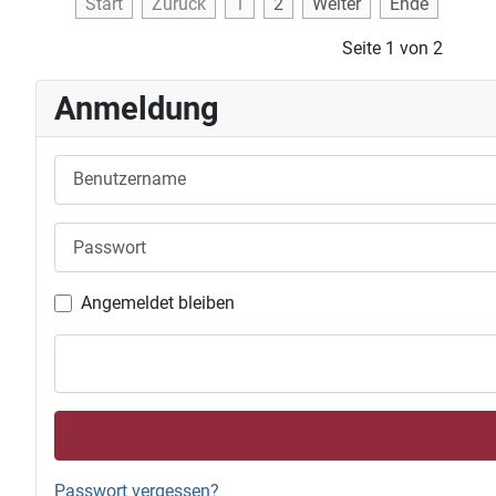
Start
Zurück
1
2
Weiter
Ende
Seite 1 von 2
Anmeldung
Benutzername
Passwort
Angemeldet bleiben
Passwort vergessen?