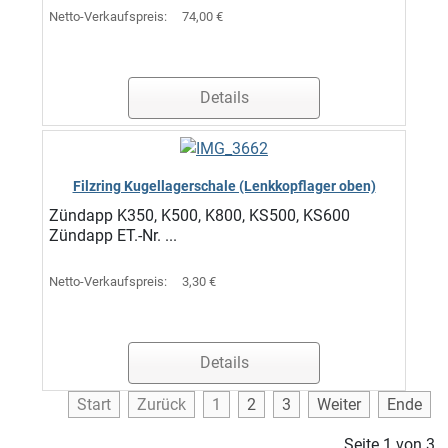
Netto-Verkaufspreis:
74,00 €
Details
Filzring Kugellagerschale (Lenkkopflager oben)
Zündapp K350, K500, K800, KS500, KS600
Zündapp ET.-Nr. ...
Netto-Verkaufspreis:
3,30 €
Details
Start
Zurück
1
2
3
Weiter
Ende
Seite 1 von 3