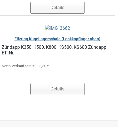
Details
Filzring Kugellagerschale (Lenkkopflager oben)
Zündapp K350, K500, K800, KS500, KS600 Zündapp
ET.-Nr. ...
Netto-Verkaufspreis:
3,30 €
Details