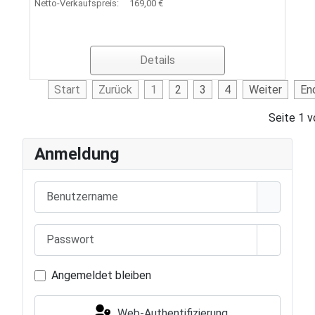
Netto-Verkaufspreis:
169,00 €
Details
Start
Zurück
1
2
3
4
Weiter
En
Seite 1 v
Anmeldung
Benutzername
Passwort
Passwort
Angemeldet bleiben
Web-Authentifizierung