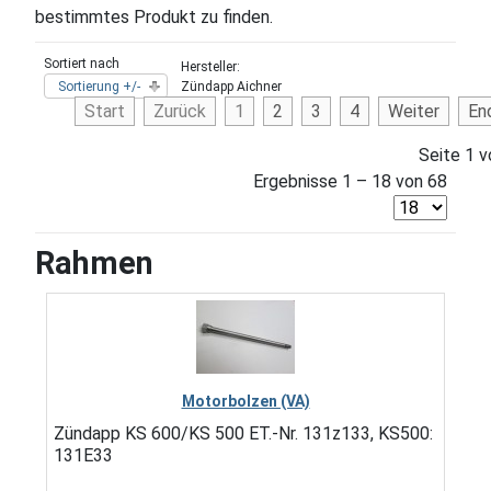
bestimmtes Produkt zu finden.
Sortiert nach
Hersteller:
Sortierung +/-
Zündapp Aichner
Start
Zurück
1
2
3
4
Weiter
En
Seite 1 v
Ergebnisse 1 – 18 von 68
Rahmen
Motorbolzen (VA)
Zündapp KS 600/KS 500 ET.-Nr. 131z133, KS500:
131E33