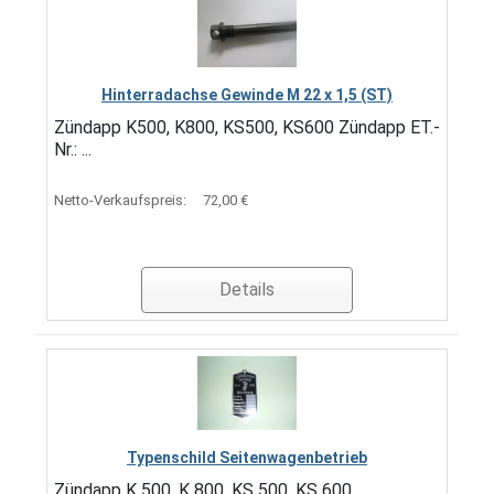
Hinterradachse Gewinde M 22 x 1,5 (ST)
Zündapp K500, K800, KS500, KS600 Zündapp ET.-
Nr.: ...
Netto-Verkaufspreis:
72,00 €
Details
Typenschild Seitenwagenbetrieb
Zündapp K 500, K 800, KS 500, KS 600