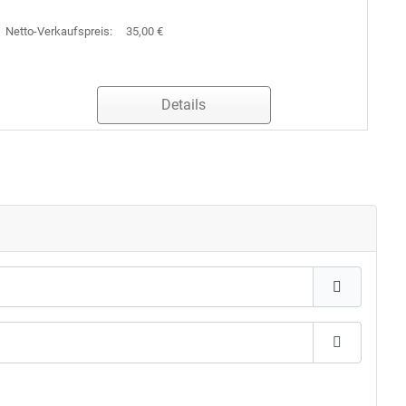
Netto-Verkaufspreis:
35,00 €
Details
Passwort 