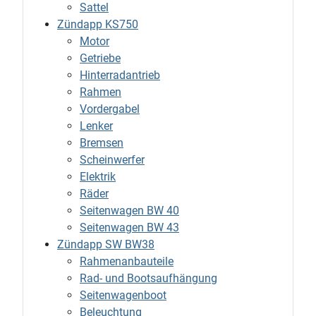
Sattel
Zündapp KS750
Motor
Getriebe
Hinterradantrieb
Rahmen
Vordergabel
Lenker
Bremsen
Scheinwerfer
Elektrik
Räder
Seitenwagen BW 40
Seitenwagen BW 43
Zündapp SW BW38
Rahmenanbauteile
Rad- und Bootsaufhängung
Seitenwagenboot
Beleuchtung