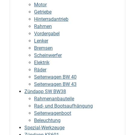
Motor
Getriebe
Hinterradantrieb
Rahmen
Vordergabel
Lenker
Bremsen
Scheinwerfer
Elektrik
Räder
Seitenwagen BW 40
Seitenwagen BW 43
Zündapp SW BW38
Rahmenanbauteile
Rad- und Bootsaufhängung
Seitenwagenboot
Beleuchtung
Spezial-Werkzeuge
Zündapp KS601