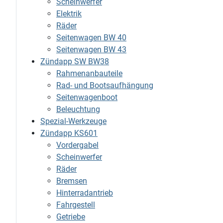
Scheinwerfer
Elektrik
Räder
Seitenwagen BW 40
Seitenwagen BW 43
Zündapp SW BW38
Rahmenanbauteile
Rad- und Bootsaufhängung
Seitenwagenboot
Beleuchtung
Spezial-Werkzeuge
Zündapp KS601
Vordergabel
Scheinwerfer
Räder
Bremsen
Hinterradantrieb
Fahrgestell
Getriebe